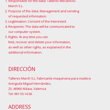
Responsible for the data: Talleres Mecánicos
March S.L.
Purpose of the data: Management and sending
of requested information.
Legitimation: Consent of the Interested
Recipients: The data will be communicated to
our computer system.
Rights: At any time you can
limit, recover and delete your information,
as well as other rights, as explained in the
additional information
.
DIRECCIÓN
Talleres March S.L. Fabricante maquinaria para madera
Avinguda Miguel Hernández,
25, 46960 Aldaia, Valencia
Tel: 961 50 14 06
ADDRESS