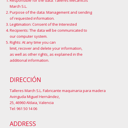
Responsible for the data: Talleres Mecánicos
March S.L.
Purpose of the data: Management and sending
of requested information.
Legitimation: Consent of the Interested
Recipients: The data will be communicated to
our computer system.
Rights: At any time you can
limit, recover and delete your information,
as well as other rights, as explained in the
additional information
.
DIRECCIÓN
Talleres March S.L. Fabricante maquinaria para madera
Avinguda Miguel Hernández,
25, 46960 Aldaia, Valencia
Tel: 961 50 14 06
ADDRESS