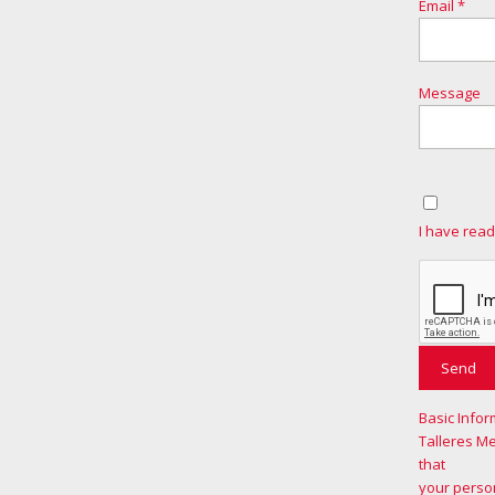
Email *
Message
I have read
Basic Infor
Talleres M
that
your person