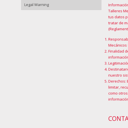
Legal Warning
Informació
Talleres Me
tus datos 
tratar de 
(Reglament
Responsabl
Mecánicos 
Finalidad d
información
Legitimació
Destinatari
nuestro sis
Derechos: 
limitar, re
como otros
información
CONT