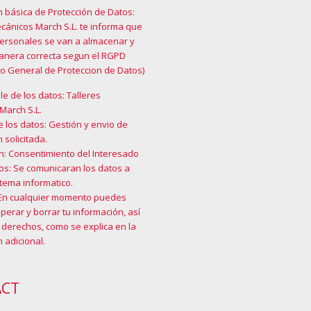
n básica de Protección de Datos:
cánicos March S.L. te informa que
personales se van a almacenar y
manera correcta segun el RGPD
o General de Proteccion de Datos)
e de los datos: Talleres
March S.L.
e los datos: Gestión y envio de
 solicitada.
n: Consentimiento del Interesado
os: Se comunicaran los datos a
tema informatico.
En cualquier momento puedes
cuperar y borrar tu información, así
 derechos, como se explica en la
 adicional
.
ACT