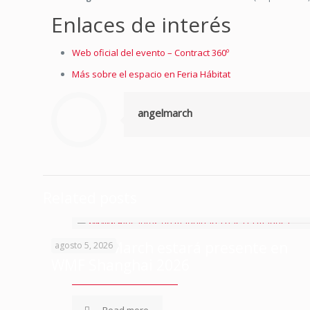
Enlaces de interés
Web oficial del evento – Contract 360º
Más sobre el espacio en Feria Hábitat
angelmarch
Related posts
Talleres March estará presente en
agosto 5, 2026
WMF Shanghai 2026