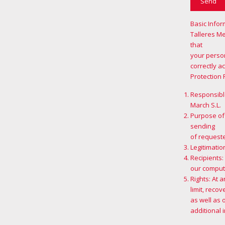
Basic Infor
Talleres M
that
your person
correctly a
Protection 
Responsible
March S.L.
Purpose of
sending
of request
Legitimatio
Recipients:
our comput
Rights: At 
limit, reco
as well as 
additional 