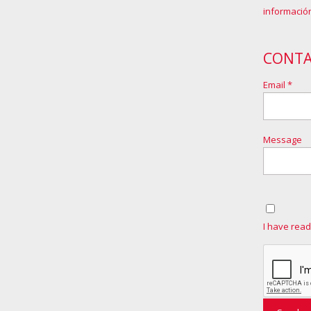
información
CONT
Email *
Message
I have read