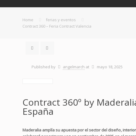
Home
ferias y eventos
Contract 360 – Feria Contract Valencia
Published by
angelmarch
at
mayo 18, 2025
Contract 360º by Maderali
España
Maderalia amplía su apuesta por el sector del diseño, interi