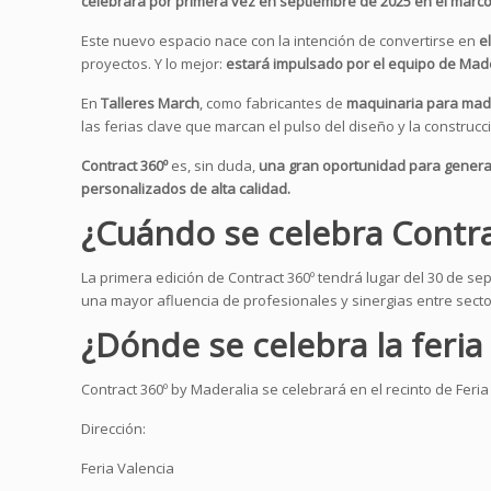
celebrará por primera vez en septiembre de 2025 en el marco 
Este nuevo espacio nace con la intención de convertirse en
e
proyectos. Y lo mejor:
estará impulsado por el equipo de Mad
En
Talleres March
, como fabricantes de
maquinaria para ma
las ferias clave que marcan el pulso del diseño y la construcc
Contract 360º
es, sin duda,
una gran oportunidad para generar
personalizados de alta calidad.
¿Cuándo se celebra Contra
La primera edición de Contract 360º tendrá lugar del 30 de sep
una mayor afluencia de profesionales y sinergias entre secto
¿Dónde se celebra la feria
Contract 360º by Maderalia se celebrará en el recinto de Feria
Dirección:
Feria Valencia