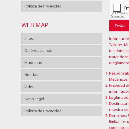
Política de Privacidad
WEB MAP
Inicio
Informació
Talleres Me
Quiénes somos
tus datos 
tratar de 
Maquinas
(Reglament
Responsabl
Noticias
Mecánicos 
Finalidad d
Videos
información
Legitimació
Aviso Legal
Destinatari
nuestro sis
Política de Privacidad
Derechos: 
limitar, re
como otros