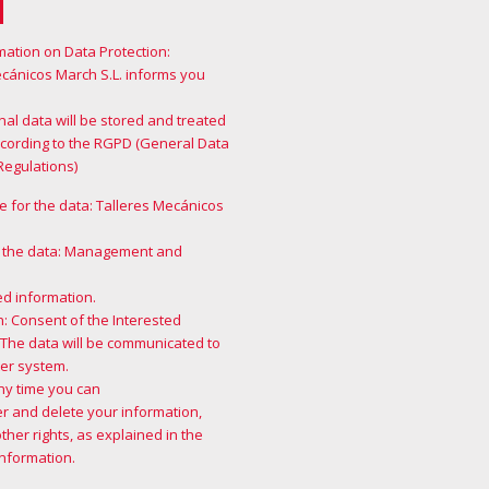
mation on Data Protection:
ecánicos March S.L. informs you
al data will be stored and treated
ccording to the RGPD (General Data
Regulations)
 for the data: Talleres Mecánicos
 the data: Management and
ed information.
n: Consent of the Interested
 The data will be communicated to
er system.
any time you can
ver and delete your information,
other rights, as explained in the
information
.